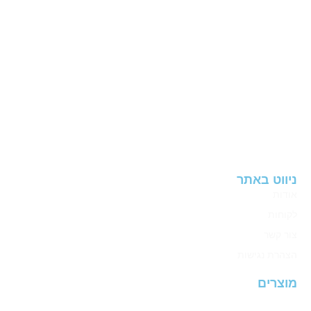
אזה”ת החדש ראשל”צ
טלפון:
324210
03-5
ווטסאפ: 972-544952254
פקס: 03-9623420
שרות תמיכה:
recordsupport@avdor.com
דוא"ל:
sbcis@avdor.com
ניווט באתר
אודות
לקוחות
צור קשר
הצהרת נגישות
מוצרים
WiFi Ap