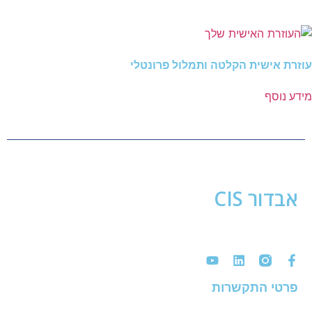
עוזרת אישית הקלטה ותמלול פרונטלי
מידע נוסף
אבדור CIS
מפתחת ומשווקת מערכות הקלטה וניטור, מוקדי שרות ומרכזיות
טלפוניה כולל מכשירי קשר, אופטימיזציה וביצוע מוקדי לקוחות בארץ
ובחו"ל.
פרטי התקשרות
רחוב משה שפירא 16