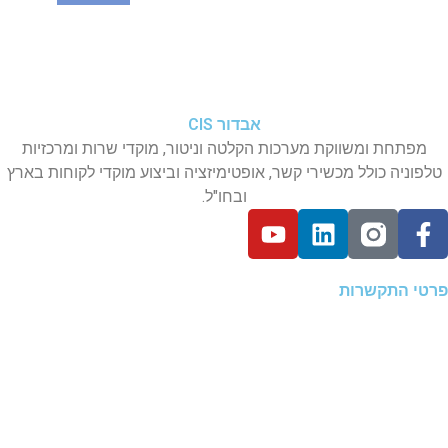
אבדור CIS
מפתחת ומשווקת מערכות הקלטה וניטור, מוקדי שרות ומרכזיות
טלפוניה כולל מכשירי קשר, אופטימיזציה וביצוע מוקדי לקוחות בארץ
ובחו"ל.
פרטי התקשרות
רחוב משה שפירא 16
אזה”ת החדש ראשל”צ
טלפון:
324210
03-5
ווטסאפ: 972-544952254