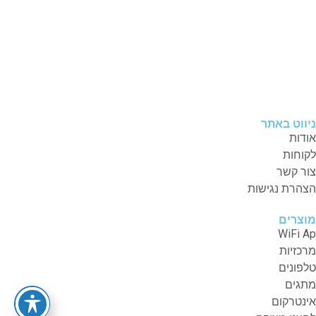
פקס: 03-9623420
שרות תמיכה:
recordsupport@avdor.com
דוא"ל:
sbcis@avdor.com
ניווט באתר
אודות
לקוחות
צור קשר
הצהרת נגישות
מוצרים
WiFi Ap
מרכזיות
טלפונים
מתגים
אינטרקום