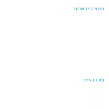
פרטי התקשרות
רחוב משה שפירא 16
אזה”ת החדש ראשל”צ
טלפון:
324210
03-5
ווטסאפ: 972-544952254
פקס: 03-9623420
שרות תמיכה:
recordsupport@avdor.com
דוא"ל:
sbcis@avdor.com
ניווט באתר
אודות
לקוחות
צור קשר
הצהרת נגישות