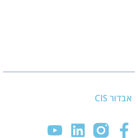
אבדור CIS
מפתחת ומשווקת מערכות הקלטה וניטור, מוקדי שרות ומרכזיות
טלפוניה כולל מכשירי קשר, אופטימיזציה וביצוע מוקדי לקוחות בארץ
ובחו"ל.