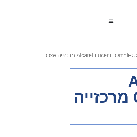
A
OmniPCX ENT מרכזייה