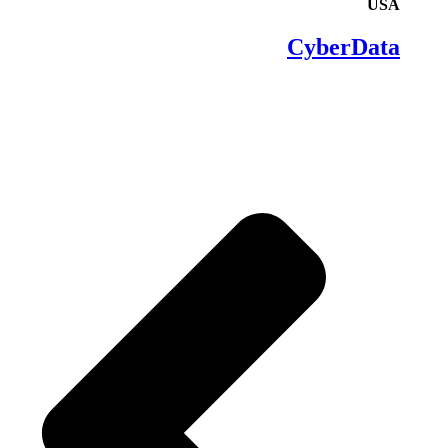
USA
CyberData