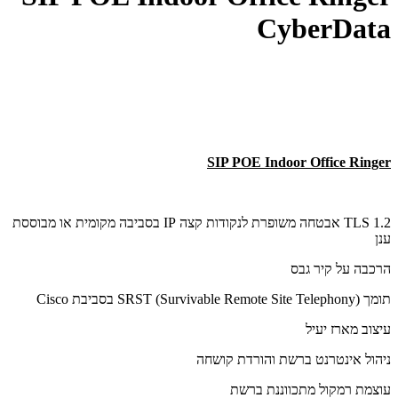
CyberDat
SIP POE Indoor Office Ringe
TLS 1.2 אבטחה משופרת לנקודות קצה IP בסביבה מקומית או מבוססת
נן
רכבה על קיר גבס
SRST (Survivable Remote Site Telepho) בסביבת Cisco
יצוב מארז יעיל
יהול אינטרנט ברשת והורדת קושחה
וצמת רמקול מתכווננת ברשת